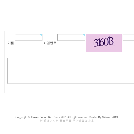
이름
비밀번호
카
카
마
마
Copyright ©
Fusion Sound Tech
Since 2001 All right reserved. Created By Webson 2013.
그
그
본 홈페이지는 웹표준을 준수하였습니다.
라
라
비
비