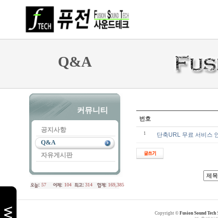
Q&A
커뮤니티
번호
공지사항
1
단축URL 무료 서비스 
Q&A
자유게시판
57
104
314
169,385
천
사
Copyright ©
Fusion Sound Tech
약