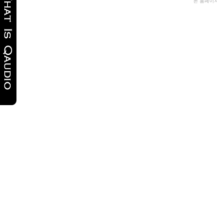
본 홈페이
국
gmdqnswp
miko114
만
남
사
이
트
순
위
비
아
탑-
프
릴
리
지
구
입
파
워
맨
24
시
간