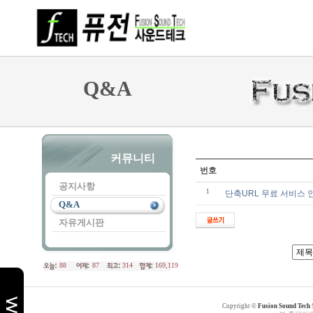
Q&A
커뮤니티
번호
공지사항
1
단축URL 무료 서비스 
Q&A
자유게시판
88
87
314
169,119
천
사
Copyright ©
Fusion Sound Tech
약