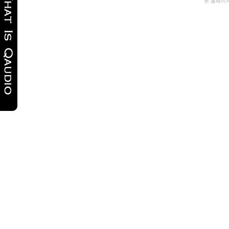
본 홈페이
국
gmdqnswp
miko114
만
남
사
이
트
순
위
비
아
탑-
프
릴
리
지
구
입
파
워
맨
24
시
간