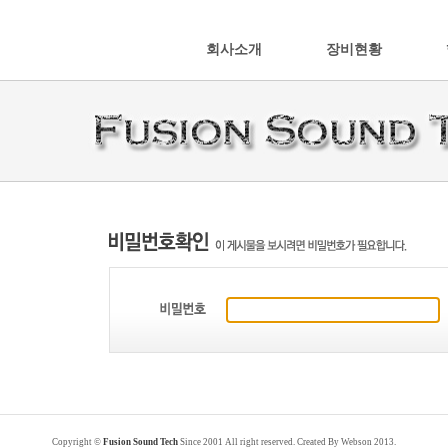
회사소개
장비현황
천
사
Copyright ©
Fusion Sound Tech
Since 2001 All right reserved. Created By Webson 2013.