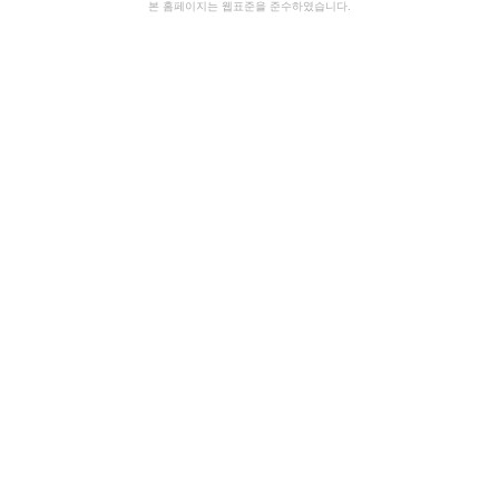
약
본 홈페이지는 웹표준을 준수하였습니다.
국
gmdqnswp
miko114
만
남
사
이
트
순
위
비
아
탑-
프
릴
리
지
구
입
파
워
맨
24
시